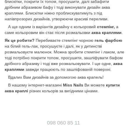
блискітки, покрити їх топом, просушити, далі забафити
дрібним абразивом бафу і тоді виконувати дизайн аква
краплями. Блискітки ніжно проблискуватимуть з під
напівпрозорих дизайнів, утворюючи красиві переливи.
А ще одним із варіантів дизайну є кольоровий
стемпінг,
а
саме кольоровим він стає після розмальовки
аква краплями
.
Як це робити?
Перебиваєте стемпінг чорною
гель фарбою
на білий гель-лак, просушуєте і далі, як у дитинстві
розмальовуєте малюнок. Можна зробити стемпінг і лаком, але
тоді потрібно покрити топом, просушити, зашліфувати бафом
дрібного абразиву і тоді вже розмальовувати. І ще одне,
аква
краплями
завжди працюють по зашліфованій поверхні.
Вдалих Вам дизайнів за допомогою аква крапель!
В нашому інтернет-магазині
Miss Nails
Ви можете
купити
аква краплі
різних кольорів за вигідними цінами.
098 060 85 11