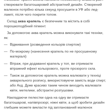
створювати багатошаровий абстрактний дизайн. Створений
малюнок потрібно кілька секунд просушити в УФ або лед-
лампі, після чого покрити топом.
Склад
аква крапель
є безпечним та містить в собі
порошкоподібний пігмент.
За допомогою аква крапель можна виконувати такі техніки,
як:
Відмивання (розведення кольорів спиртом)
По-мокрому (нанесення крапель по не просушеному
матеріалі)
Вітраж, при додаванні крапель у топ, ви отримаєте
вітражний ефект кольорового, проте прозорого скла.
Також за допомогою крапель можна малювати у техніці
акварельного розпису, використовуючи замість води спирт,
або Ахд. Дуже красиво таким чином виходить малювати
квіти, метелики, абстрактні розтушовки.
Накладаючи пелюстки одна на одну ви отримаєте
багатошарові, напівпрозорі, ніжні квіти, а щоб зробити дизайн
глибшим можете викласти під запланований малюнок