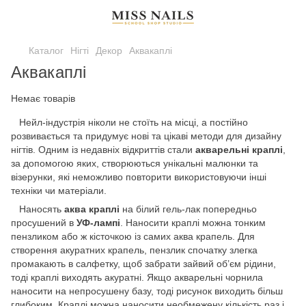
Каталог
Нігті
Декор
Аквакаплі
Аквакаплі
Немає товарів
Нейл-індустрія ніколи не стоїть на місці, а постійно
розвивається та придумує нові та цікаві методи для дизайну
нігтів. Одним із недавніх відкриттів стали
акварельні краплі
,
за допомогою яких, створюються унікальні малюнки та
візерунки, які неможливо повторити використовуючи інші
техніки чи матеріали.
Наносять
аква краплі
на білий гель-лак попередньо
просушений в
УФ-лампі
. Наносити краплі можна тонким
пензликом або ж кісточкою із самих аква крапель. Для
створення акуратних крапель, пензлик спочатку злегка
промакають в салфетку, щоб забрати зайвий об’єм рідини,
тоді краплі виходять акуратні. Якщо акварельні чорнила
наносити на непросушену базу, тоді рисунок виходить більш
глибоким. Краплі можна наносити необмежену кількість раз і