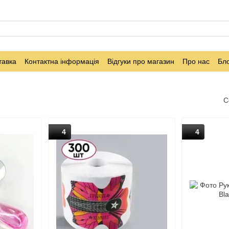
тавка
Контактна інформація
Відгуки про магазин
Про нас
Бл
С
4
4