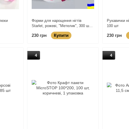
люки
Форми для нарощення нігтів
Рукавички ні
Starlet, рожеві, "Метелик", 300 шт/
100 шт
упаковка
230 грн
Купити
230 грн
4
4