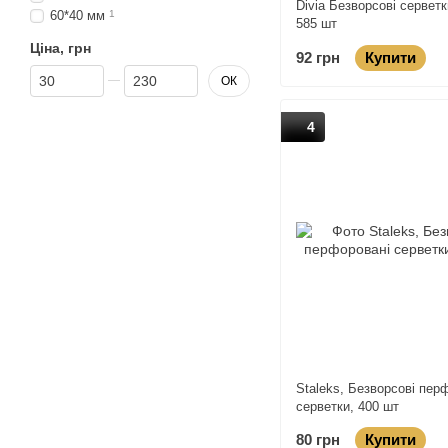
Divia Безворсові серветк
60*40 мм
1
585 шт
Ціна, грн
92 грн
Купити
Від Ціна, грн
До Ціна, грн
ОК
4
Staleks, Безворсові пер
серветки, 400 шт
80 грн
Купити