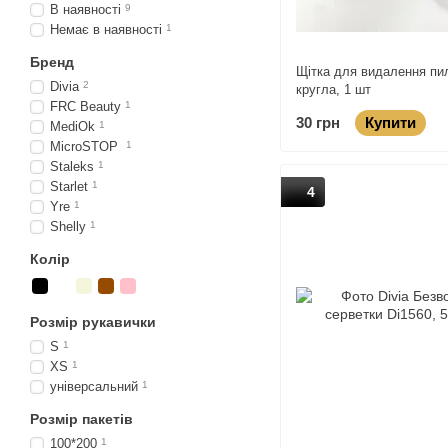
В наявності
9
Немає в наявності
1
Бренд
Щітка для видалення пи
Divia
2
кругла, 1 шт
FRC Beauty
1
30 грн
Купити
MediOk
1
MicroSTOP
1
Staleks
1
Starlet
1
4
Yre
1
Shelly
1
Колір
Розмір рукавички
S
1
XS
1
універсальний
1
Розмір пакетів
100*200
1