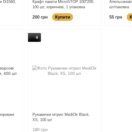
и Di1560,
Крафт пакети MicroSTOP 100*200,
Апельсинові
100 шт, коричневі, 1 упаковка
шт/паковка
200 грн
Купити
55 грн
4
форовані
Рукавички нітрил MediOk Black,
ХS, 100 шт
180 грн