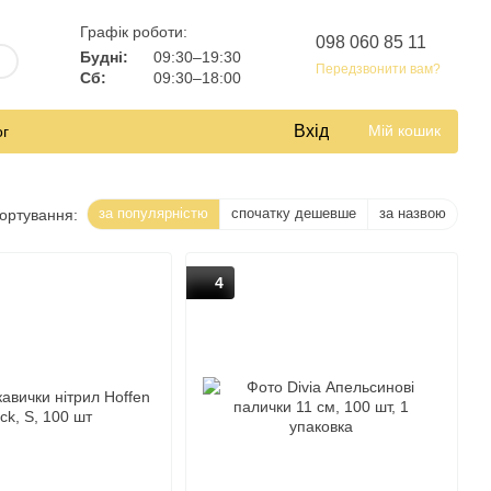
Графік роботи:
098 060 85 11
Будні:
09:30–19:30
Передзвонити вам?
Сб:
09:30–18:00
Вхід
Мій кошик
ог
за популярністю
спочатку дешевше
за назвою
ортування:
4