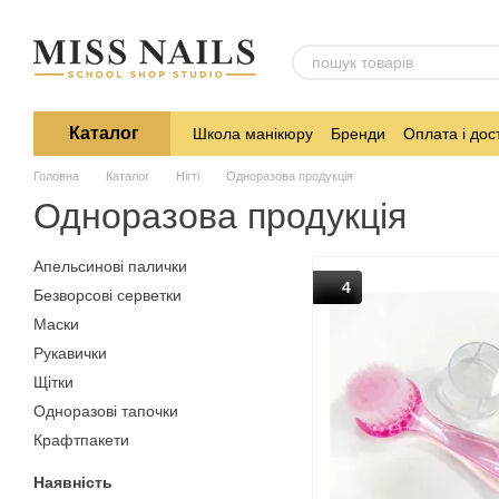
Перейти до основного контенту
Каталог
Школа манікюру
Бренди
Оплата і дос
Головна
Каталог
Нігті
Одноразова продукція
Одноразова продукція
Апельсинові палички
4
Безворсові серветки
Маски
Рукавички
Щітки
Одноразові тапочки
Крафтпакети
Наявність