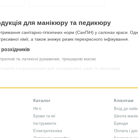
дукція для манікюру та педикюру
отримання санітарно-гігієнічних норм (СанПіН) у салонах краси. Од
агресивної хімії, а також знижує ризик перехресного інфікування.
розхідників
трилові та латексні рукавички, тришарові маски.
пакети з індикаторами для сухожарових шаф та автоклавів.
су:
безворсові серветки, апельсинові палички, щітки для зняття пил
 (FAQ)
товувати саме одноразову продукцію?
Каталог
Клієнтам
 розхідників (пилок-файлів, серветок, рукавичок) є базовою вимог
Нігті
Вхід до кабі
номить час майстра на дезінфекції і стерилізації інвентарю.
Брови та вії
Школа мані
Інструменти
Бренди
Електротехніка
Оплата і до