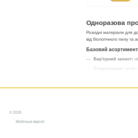
Одноразова про
Розхідні матеріали для д
від біологічного пилу та 
Базовий асортимент 
Бар'єрний захист:
ні
Стерилізація:
крафт-
Для робочого проце
Популярні запитання
Чому важливо викорис
Використання одноразових
(грибка, гепатиту) та еко
© 2026
Мобільна версія