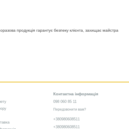
норазова продукція гарантує безпеку клієнта, захищає майстра
у, одноразові пилки.
Контактна інформація
ою санітарної безпеки. Це виключає ризик передачі інфекцій
нету
098 060 85 11
кюру
Передзвонити вам?
+380980608511
ставка
+380980608511