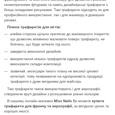
геометричними фігурами та навіть дизайнерські трафарети з
більш складними рисунками. Такі трафарети підходять як для
професійного використання, так і для манікюру в домашніх
умовах.
Плюси трафаретів для нігтів:
клейка сторона щільно прилягає до манікюрного покриття,
що дозволяє впевнено малювати поверх трафарету, не
боячись, що буде затікати під нього.
швидкість виконання дизайнів.
використання кількох трафаретів одразу дозволяє
виконувати складні композиції.
зазвичай, аксесуари такого плану не високої цінової
категорії, тому незважаючи на одноразовість продукції,
трафарети є дуже вигідними для майстра.
Такі трафарети також використовують і для аерографії,
створюючи круті дизайни з розтушовкою різних кольорів.
В нашому онлайн-магазині
Miss Nails
Ви можете
купити
трафарети для френчу та аерографії,
за вигідною ціною та
хорошої якості.