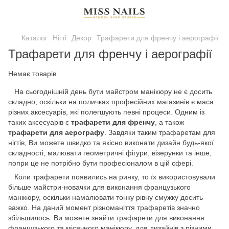
Каталог
Нігті
Декор
Трафарети для френчу і аерографії
Трафарети для френчу і аерографії
Немає товарів
На сьогоднішній день бути майстром манікюру не є досить
складно, оскільки на поличках професійних магазинів є маса
різних аксесуарів, які полегшують певні процеси. Одним із
таких аксесуарів є
трафарети для френчу
, а також
трафарети для аерографу
. Завдяки таким трафаретам для
нігтів, Ви можете швидко та якісно виконати дизайн будь-якої
складності, малювати геометричні фігури, візерунки та інше,
попри це не потрібно бути професіоналом в цій сфері.
Коли трафарети появились на ринку, то їх використовували
більше майстри-новачки для виконання французького
манікюру, оскільки намалювати тонку рівну смужку досить
важко. На даний момент різноманіття трафаретів значно
збільшилось. Ви можете знайти трафарети для виконання
французького та місячного манікюру, для дизайнів з різними