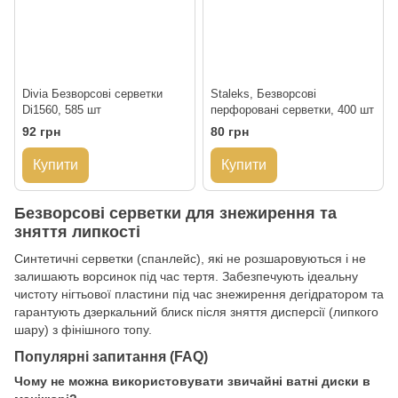
Divia Безворсові серветки
Staleks, Безворсові
Di1560, 585 шт
перфоровані серветки, 400 шт
92 грн
80 грн
Купити
Купити
Безворсові серветки для знежирення та
зняття липкості
Синтетичні серветки (спанлейс), які не розшаровуються і не
залишають ворсинок під час тертя. Забезпечують ідеальну
чистоту нігтьової пластини під час знежирення дегідратором та
гарантують дзеркальний блиск після зняття дисперсії (липкого
шару) з фінішного топу.
Популярні запитання (FAQ)
Чому не можна використовувати звичайні ватні диски в