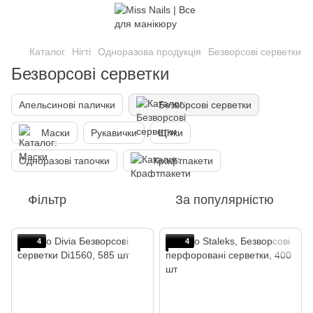
Каталог
Нігті
Одноразова продукція
Безворсові серветки
Безворсові серветки
Апельсинові палички
Безворсові серветки
Маски
Рукавички
Щітки
Одноразові тапочки
Крафтпакети
Фільтр
За популярністю
4
4