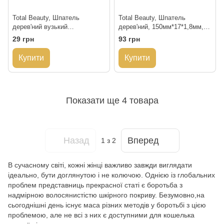
Total Beauty, Шпатель
Total Beauty, Шпатель
дерев'ний вузький
дерев'ний, 150мм*17*1,8мм,
1,8мм*6мм*140мм, 100шт
100шт
29 грн
93 грн
Купити
Купити
Показати ще 4 товара
Назад
Вперед
1
з 2
В сучасному світі, кожні жінці важливо завжди виглядати
ідеально, бути доглянутою і не колючою. Однією із глобальних
проблем представниць прекрасної статі є боротьба з
надмірною волосянистістю шкірного покриву. Безумовно,на
сьогоднішні день існує маса різних методів у боротьбі з цією
проблемою, але не всі з них є доступними для кошелька