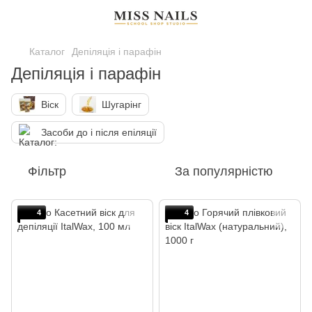
Каталог
Депіляція і парафін
Депіляція і парафін
Віск
Шугарінг
Засоби до і після епіляції
Фільтр
За популярністю
4
4