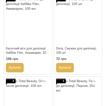
Касетний віск для депіляції
Divia, Смужки для депіляції,
ItalWax Flex, Аквамарин, 100
100 шт
мл
106 грн
72 грн
Купити
Купити
4
4