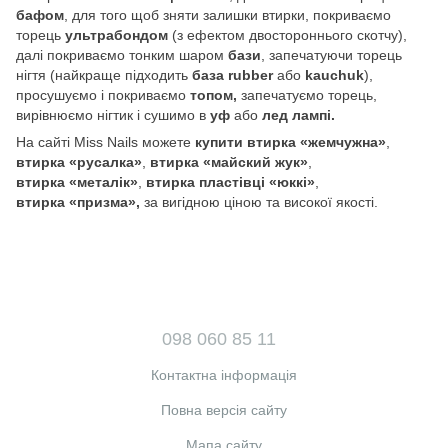
бафом
, для того щоб зняти залишки втирки, покриваємо
торець
ультрабондом
(з ефектом двостороннього скотчу),
далі покриваємо тонким шаром
бази
, запечатуючи торець
нігтя (найкраще підходить
база rubber
або
kauchuk
),
просушуємо і покриваємо
топом,
запечатуємо торець,
вирівнюємо нігтик і сушимо в
уф
або
лед лампі.
На сайті Miss Nails можете
купити втирка «жемчужна»
,
втирка
«русалка»
,
втирка
«майский жук»
,
втирка
«металік»
,
втирка
пластівці «юккі»
,
втирка «призма»,
за вигідною ціною та високої якості.
098 060 85 11
Контактна інформація
Повна версія сайту
Мапа сайту