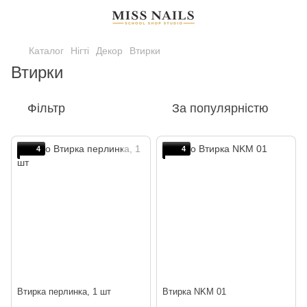
Каталог
Нігті
Декор
Втирки
Втирки
Фільтр
За популярністю
4
4
Втирка перлинка, 1 шт
Втирка NKM 01