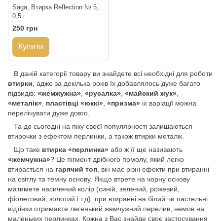
Saga, Втирка Reflection № 5,
0,5 г
250 грн
Купити
В даній категорії товару ви знайдете всі необхідні для роботи
втирки
, адже за декілька років їх добавлялось дуже багато
підвидів:
«жемжужна»
,
«русалка»
,
«майский жук»
,
«металік»
,
пластівці «юккі»
,
«призма»
іх варіації можна
перелічувати дуже довго.
Та до сьогодні на піку своєї популярності залишаються
втирочки з ефектом перлинки, а також втирки металік.
Що таке
втирка «перлинка»
або ж її ще називають
«жемчужна»
? Це пігмент дрібного помолу, який легко
втирається на
гарячий топ
, він має різні ефекти при втиранні
на світлу та темну основу. Якщо втрете на чорну основу
матимете насичений колір (синій, зелений, рожевий,
фіолетовий, золотий і т.д), при втиранні на білий чи пастельні
відтінки отримаєте легенький жемчужний перелив, немов на
маленьких перлинках. Кожна з Вас знайде своє застосування