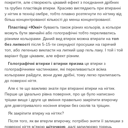
покриття, але створюють цікавий ефект з поєднання дрібних
та грубих пластівців втирки. Красиво виглядають при втиранні
у нігтик в техніці омбре, тобто плавно розтягнути по нігтику від
більш концентрованої кількості до менш концентрованої.
Пластівці «Юккі»
бувають також різних кольорів, а кольори
можуть бути звичайні або голографічні тобто переливатись
різними кольорами. Даний вид втирок можна втирати на
топ
без липкості
після 5-15-ти секундної просушки на гарячий
топ, або легенько викласти на липкий шар гель лаку. І той і той
варіант буде цікавим, але ефект різним.
Голографічні втирки і втирки призма
це втирки з
голографічними частинками, які переливаються всіма
кольорами райдуги, вони дуже дрібні, тому легко прилипають
до поверхні нігтя.
Але є те що важливо знати при втиранні втирки на нігтик.
Перше це ідеально рівна поверхня, про це було написано
трішки вище і друге це вміння правильно закріпити втирочку
для довготривалого носіння втирки без сколів та тріщин.
Як закріпити втирку на нігтях?
Після того, як ви втерли втирочку, потрібно зняти її залишки з
поверхні нігтя м'якою
щіточкою
, далі запилюємо торець