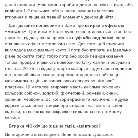
даної втирочки. Нею можна зробити декор на всіх нігтиках, або
виділити 1-2 пальчики, або ж навіть виконати часткове
втирання її лише на певний елемент у декорації нігтя.
Далі давайте поговоримо з Вами про
втирки з ефектом
«металік»
. Ці втирки металік дуже легко втираються в топ без
липкості, відразу після просушки в
уф або лед лампі
, вони
створюють ефект металевого нігтя. Для того щоб втирочка
виглядала максимально круто її потрібно втирати на ідеально
рівне покриття топу, тобто потрібно зробити вирівнювання
топом, провірити рівність поверхні по бліку лампи, просушити
гель лак 20-25 с і відразу втерти матеріал, адже лише коли топ
ще гарячий після лампи, втирочка втирається найкраще,
максимально щільно заповнюючи поверхню нігтьової
пластини. Ці металеві втирочки мають декілька основних
кольорів: срібний, золотий, фіолетовий, рожевий, синій,
зелений, червоний. Всі кольори красиві та насичені. Не дуже
відрізняється ефект втирки при втиранні на темні та світлі
відтінки, та все ж колір яскравіше виділяється на темному
кольорі.
Втирки «Юккі»
що ж це за такі цікаві втирки?
Це втирочки з пластівцями. Вони не дають суцільного