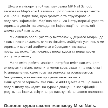
Школа манікюру, в той час іменована MP Nail School,
заснована Мар’яною Павлишин, розпочала свою діяльність
2016 році. Задля того, щоб грамотно та структуровано
подавати інфомацію, Мар‘яна пройшла інструкторські курси та
отримала дозвіл на викладання інформації по технології
школи в якій навчалась.
Ми активно брали участь у виставках «Дзеркало Моди», де
з нами познайомились велика кількість майбутніх учениць,а ми
отримали корисні знайомства з брендами, які зараз
представляємо. Так почались перші курси та перші кроки
росту та розвитку.
Мало вміти робити манікюр, потрібно вміти навчити його
виконувати якісно, пояснити кожен крок, вказати на помилки і
їх виправлення, саме тому ми вчимось та розвиваємось
беззупинно, а навчальні програми оновлюються.
Наші курси завершили вже більше 4000 дівчат, а те що вони в
подальшому приходять на курси підвищення кваліфікації і
радять нас іншим, свідчить про високу якість нашого навчання.
Основні курси школи манікюру Miss Nails: