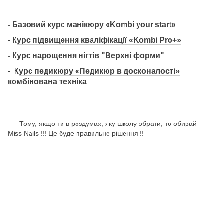
- Б
азовий курс манікюру «Kombi your start»
- К
урс підвищення кваліфікації «Kombi Pro+»
-
Курс нарощення нігтів "Верхні форми"
- К
урс педикюру «Педикюр в досконалості»
комбінована техніка
Тому, якщо ти в роздумах, яку школу обрати, то обирай
Miss Nails !!! Це буде правильне рішення!!!