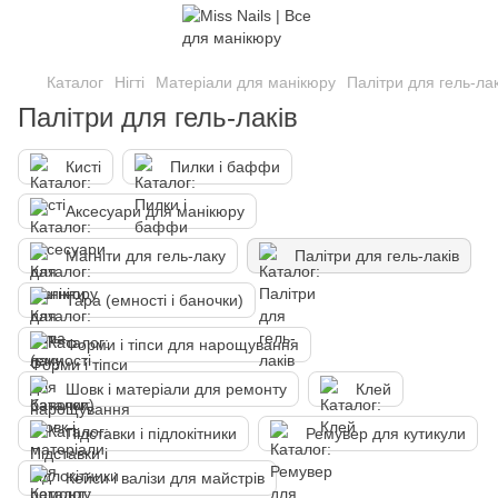
Каталог
Нігті
Матеріали для манікюру
Палітри для гель-лак
Палітри для гель-лаків
Кисті
Пилки і баффи
Аксесуари для манікюру
Магніти для гель-лаку
Палітри для гель-лаків
Тара (емності і баночки)
Форми і тіпси для нарощування
Шовк і матеріали для ремонту
Клей
Підставки і підлокітники
Ремувер для кутикули
Кейси і валізи для майстрів