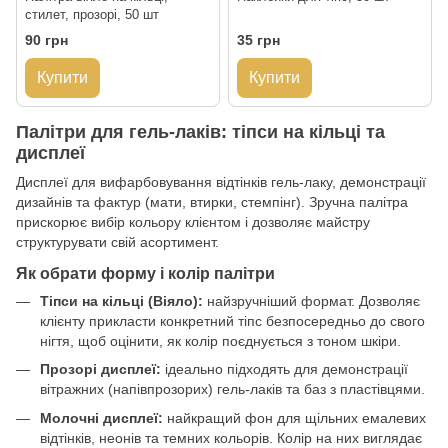
стилет, прозорі, 50 шт
90 грн
35 грн
Купити
Купити
Палітри для гель-лаків: тіпси на кільці та
дисплеї
Дисплеї для вифарбовування відтінків гель-лаку, демонстрації
дизайнів та фактур (мати, втирки, стемпінг). Зручна палітра
прискорює вибір кольору клієнтом і дозволяє майстру
структурувати свій асортимент.
Як обрати форму і колір палітри
Тіпси на кільці (Віяло):
найзручніший формат. Дозволяє
клієнту прикласти конкретний тіпс безпосередньо до свого
нігтя, щоб оцінити, як колір поєднується з тоном шкіри.
Прозорі дисплеї:
ідеально підходять для демонстрації
вітражних (напівпрозорих) гель-лаків та баз з пластівцями.
Молочні дисплеї:
найкращий фон для щільних емалевих
відтінків, неонів та темних кольорів. Колір на них виглядає