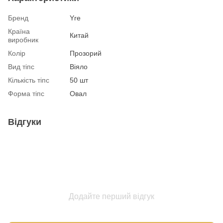
Бренд
Yre
Країна
Китай
виробник
Колір
Прозорий
Вид тіпс
Віяло
Кількість тіпс
50 шт
Форма тіпс
Овал
Відгуки
Додайте перший відгук