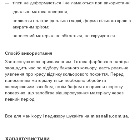
тіпси не деформуються і не ламаються при використанні;
ідеально матова поверхня;
пелюстки палітри ідеально гладкі, форма вільного краю з
акуратним зрізом;
нанесений матеріал не збігається, не скручується.
Спосіб використання
Застосовувати за призначенням. Готова фарбована палітра
заощадить час по підбору бажаного кольору, дасть реальне
уявлення про красу відтінку кольорового покриття. Перед
нанесенням матеріалу тіпси необхідно обробити
знежирюючим засобом, потім бафом створивши шорстку
поверхню, що запобігає відшаровування матеріалу через
певний період.
Все для манікюру і педикюру шукайте на
missnails.com.ua.
Характеристики