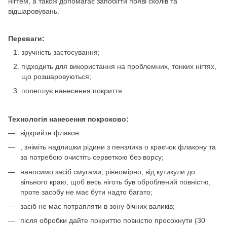
нігтем, а також допомагає запобігти появі сколів та
відшаровувань.
Переваги:
зручність застосування;
підходить для використання на проблемних, тонких нігтях,
що розшаровуються;
полегшує нанесення покриття.
Технологія нанесення покроково:
відкрийте флакон
, зніміть надлишки рідини з пензлика о краєчок флакону та
за потребою очистіть серветкою без ворсу;
наносимо засіб смугами, рівномірно, від кутикули до
вільного краю, щоб весь ніготь був оброблений повністю,
проте засобу не має бути надто багато;
засіб не має потрапляти в зону бічних валиків;
після обробки дайте покриттю повністю просохнути (30