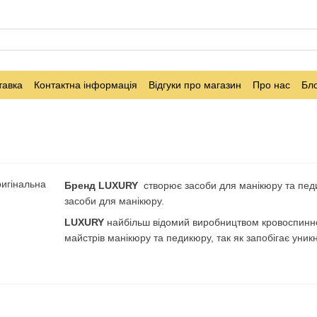
тавка
Контактна інформація
Відгуки про магазин
Про нас
Бл
Бренд LUXURY
створює засоби для манікюру та педи
засоби для манікюру.
LUXURY
найбільш відомий виробництвом кровоспинн
майстрів манікюру та педикюру, так як запобігає уни
Особливості
кровоспинного засобу швидкої дії
«Hem
швидко зупиняє кровотечі;