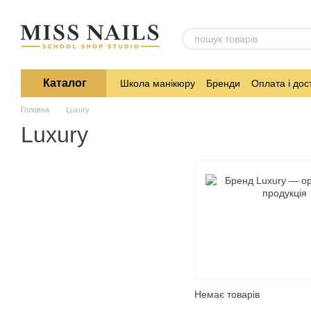
Перейти до основного контенту
Каталог
Школа манікюру
Бренди
Оплата і дос
Головна
Luxury
Luxury
Немає товарів