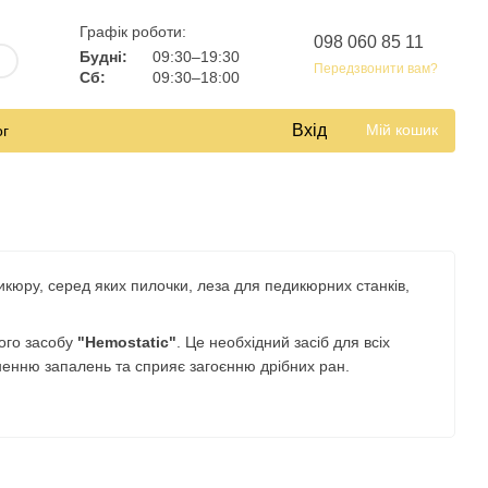
Графік роботи:
098 060 85 11
Будні:
09:30–19:30
Передзвонити вам?
Сб:
09:30–18:00
Вхід
Мій кошик
ог
кюру, серед яких пилочки, леза для педикюрних станків,
ого засобу
"Hemostatic"
. Це необхідний засіб для всіх
кненню запалень та сприяє загоєнню дрібних ран.
ostatic Agent» від Beauty Luxury: