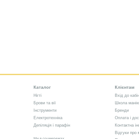
забезпечує легке і безпечне нанесення гель-лаку;
попереджає ризики запалення, інфікування;
без запаху;
гіпоалергенний.
Придбати
Hemostatic від Luxury
можете на
missnai
Каталог
Клієнтам
Нігті
Вхід до кабі
Брови та вії
Школа мані
Інструменти
Бренди
Електротехніка
Оплата і до
Депіляція і парафін
Контактна і
Відгуки про 
Ми в соцмережах