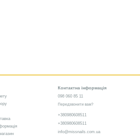
ls.com.ua.
Контактна інформація
нету
098 060 85 11
кюру
Передзвонити вам?
+380980608511
ставка
+380980608511
нформація
info@missnails.com.ua
магазин