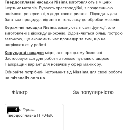
Твердосплавні насадки Nisima
виготовляють з міцних
інертних металів. Бувають хрестоподібні, з поздовжньою
насічкою, реверсивні, з додатковою рискою. Підходять для
багатьох процедур: від зняття гель-лаку до обробки мозолів.
Керамічні насадки Nisima
виконують ті самі функції, але
виготовлені з діоксиду цирконію. Відрізняються більш гострою
заточкою, що економить час процедур та тим, що не
нагріваються у роботі.
Корундові насадки
міцні, але при цьому безпечні.
Застосовуються для роботи з тонкою чутливою шкірою.
Найкращий варіант для новачків у сфері манікюру.
Обирайте потрібний інструмент від
Nissima
для своєї роботи
на
missnails.com.ua.
Фільтр
За популярністю
4