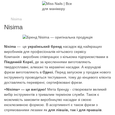
Nisima
Nisima
Nisima
— це
український бренд
насадок від найкращих
виробників для професіоналів нігтьового сервісу.
Компанія - виробник співпрацює з кількома підприємствами в
Південній Кореї,
де за кресленнями виготовляють
твердосплавні, алмазні та керамічні насадки. А корундові
фрези виготовляють в
Одесі.
Перед запуском у продаж нового
інструменту проводиться тестування, тому до кінцевого клієнта
доставляють перевірені, сертифіковані фрези.
«Nisima» — це вигідно!
Мета бренду - створювати великий
вибір інструментів з тривалим терміном служби. Також є
можливість замовити виробництво насадки зі своєю
ексклюзивною формою. В асортименті є також фрези з
спрямованими лезами як
для лівшів, так і для правшів
.