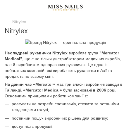
Nitrylex
Nitrylex
Неопудрені рукавички Nitrylex
виробляє група
"Mercator
Medical"
, що є не тільки дистриб’ютором медичних виробів,
але й виробником одноразових рукавичок. Це одна із
небагатьох компаній, які виробляють рукавички в Азії та
продають по всьому світі.
На даний час «Mercator»
має три власні виробничі заводи в
Таїланді.
«Mercator Medical»
були засновані
в 2006
році.
Основними принципами роботи компанії є:
реагувати на потреби споживачів, стежити за останніми
тенденціями галузі;
постійний пошук виробничих рішень для розвитку;
доступність продукції;