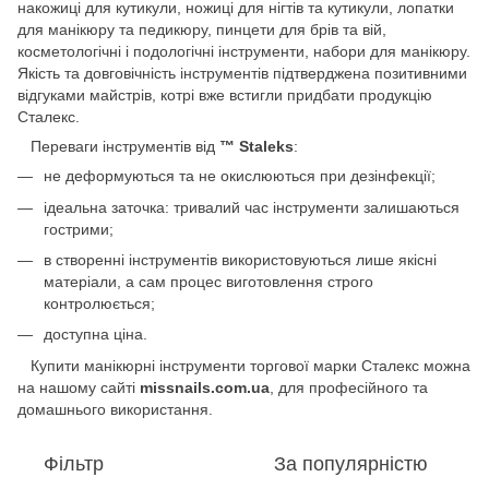
накожиці для кутикули, ножиці для нігтів та кутикули, лопатки
для манікюру та педикюру, пинцети для брів та вій,
косметологічні і подологічні інструменти, набори для манікюру.
Якість та довговічність інструментів підтверджена позитивними
відгуками майстрів, котрі вже встигли придбати продукцію
Сталекс.
Переваги інструментів від
™ Staleks
:
не деформуються та не окислюються при дезінфекції;
ідеальна заточка: тривалий час інструменти залишаються
гострими;
в створенні інструментів використовуються лише якісні
матеріали, а сам процес виготовлення строго
контролюється;
доступна ціна.
Купити манікюрні інструменти торгової марки Сталекс можна
на нашому сайті
missnails.com.ua
, для професійного та
домашнього використання.
Фільтр
За популярністю