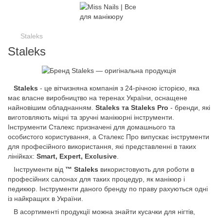
Staleks
Staleks
Staleks
- це вітчизняна компанія з 24-річною історією, яка
має власне виробництво на теренах України, оснащене
найновішим обладнанням.
Staleks та Staleks Pro
- бренди, які
виготовляють міцні та зручні манікюрні інструменти.
Інструменти Сталекс призначені для домашнього та
особистого користування, а Сталекс Про випускає інструменти
для професійного використання, які представленні в таких
лінійках:
Smart, Expert, Exclusive
.
Інструменти від
™ Staleks
використовують для роботи в
професійних салонах для таких процедур, як манікюр і
педикюр. Інструменти даного бренду по праву рахуються одні
із найкращих в України.
В асортименті продукції можна знайти кусачки для нігтів,