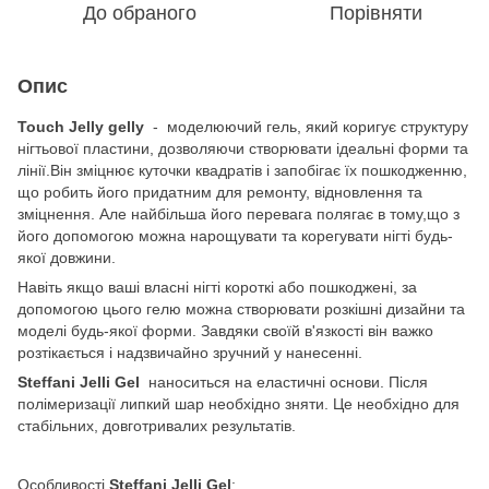
До обраного
Порівняти
Опис
Touch Jelly gelly
- моделюючий гель, який коригує структуру
нігтьової пластини, дозволяючи створювати ідеальні форми та
лінії.Він зміцнює куточки квадратів і запобігає їх пошкодженню,
що робить його придатним для ремонту, відновлення та
зміцнення. Але найбільша його перевага полягає в тому,що з
його допомогою можна нарощувати та корегувати нігті будь-
якої довжини.
Навіть якщо ваші власні нігті короткі або пошкоджені, за
допомогою цього гелю можна створювати розкішні дизайни та
моделі будь-якої форми. Завдяки своїй в'язкості він важко
розтікається і надзвичайно зручний у нанесенні.
Steffani Jelli Gel
наноситься на еластичні основи. Після
полімеризації липкий шар необхідно зняти. Це необхідно для
стабільних, довготривалих результатів.
Особливості
Steffani Jelli Gel
: