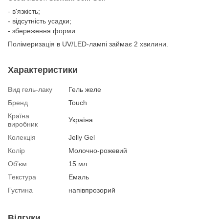
- в'язкість;
- відсутність усадки;
- збереження форми.
Полімеризація в UV/LED-лампі займає 2 хвилини.
Характеристики
Вид гель-лаку
Гель желе
Бренд
Touch
Країна
Україна
виробник
Колекція
Jelly Gel
Колір
Молочно-рожевий
Об’єм
15 мл
Текстура
Емаль
Густина
напівпрозорий
Відгуки