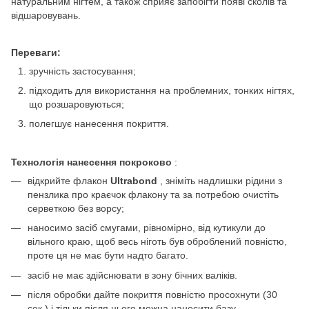
натуральним нігтем, а також сприяє запобігти появі сколів та
відшаровувань.
Переваги:
зручність застосування;
підходить для використання на проблемних, тонких нігтях,
що розшаровуються;
полегшує нанесення покриття.
Технологія нанесення покроково
:
відкрийте флакон
Ultrabond
, зніміть надлишки рідини з
пензлика про краєчок флакону та за потребою очистіть
серветкою без ворсу;
наносимо засіб смугами, рівномірно, від кутикули до
вільного краю, щоб весь ніготь був оброблений повністю,
проте ця не має бути надто багато.
засіб не має здійснювати в зону бічних валіків.
після обробки дайте покриття повністю просохнути (30
сек.) і тільки після цього можна наносити базу.