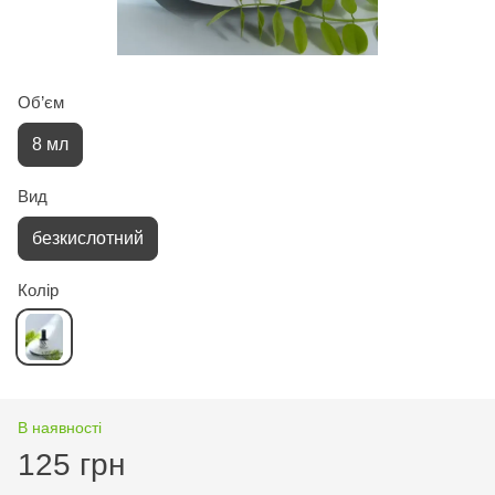
Об’єм
8 мл
Вид
безкислотний
Колір
В наявності
125 грн