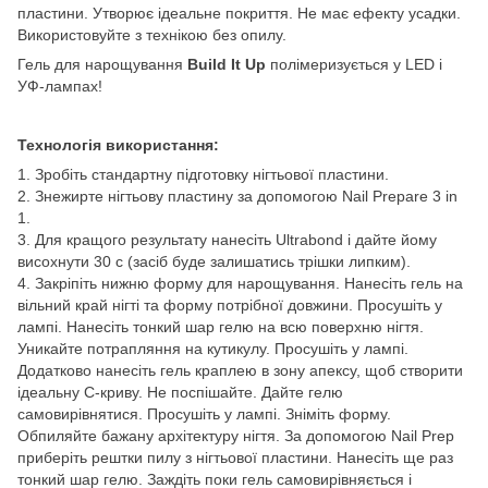
пластини. Утворює ідеальне покриття. Не має ефекту усадки.
Використовуйте з технікою без oпилу.
Гель для нарощування
Build It Up
полімеризується у LED і
УФ-лампах!
Технологія використання:
1. Зробіть стандартну підготовку нігтьової пластини.
2. Знежирте нігтьову пластину за допомогою Nail Prepare 3 in
1.
3. Для кращого результату нанесіть Ultrabond і дайте йому
висохнути 30 с (засіб буде залишатись трішки липким).
4. Закріпіть нижню форму для нарощування. Нанесіть гель на
вільний край нігті та форму потрібної довжини. Просушіть у
лампі. Нанесіть тонкий шар гелю на всю поверхню нігтя.
Уникайте потрапляння на кутикулу. Просушіть у лампі.
Додатково нанесіть гель краплею в зону апексу, щоб створити
ідеальну С-криву. Не поспішайте. Дайте гелю
самовирівнятися. Просушіть у лампі. Зніміть форму.
Обпиляйте бажану архітектуру нігтя. За допомогою Nail Prep
приберіть рештки пилу з нігтьової пластини. Нанесіть ще раз
тонкий шар гелю. Заждіть поки гель самовирівняється і