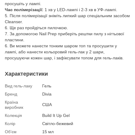
просушіть у лампі.
Час полімерізації:
1 хв у LED-лампі і 2-3 хв в УФ-лампі.
5. Після полімерізації зніміть липкий шар спеціальним засобом
Cleanser.
6. Ще раз пройдіться пилочкою.
7. За допомогою Nail Prep приберіть рештки пилу з нігтьової
пластини.
6. Ви можете нанести тонким шаром топ та просушити у
лампі, або нанести кольоровий гель-лак у 2 шари,
просушуючи кожен шар, і зафіксувати топом для гель-лаків.
Характеристики
Вид гель-лаку
Гель
Бренд
Divia
Країна
США
виробник
Колекція
Build It Up Gel
Колір
Світло-бежевий
Об’єм
15 мл