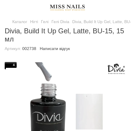
Каталог
Нігті
Гелі
Гелі Divia
Divia, Build It Up Gel, Latte, B
Divia, Build It Up Gel, Latte, BU-15, 15
мл
Артикул:
002738
Написати відгук
4