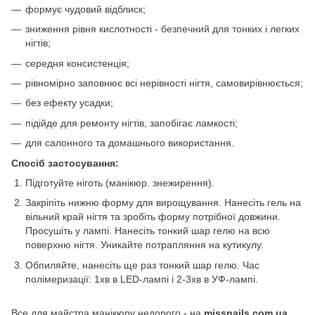
формує чудовий відблиск;
зниження рівня кислотності - безпечний для тонких і легких
нігтів;
середня консистенція;
рівномірно заповнює всі нерівності нігтя, самовирівнюється;
без ефекту усадки;
підійде для ремонту нігтів, запобігає ламкості;
для салонного та домашнього використання.
Спосіб застосування:
Підготуйте ніготь (манікюр. знежирення).
Закріпіть нижню форму для вирощування. Нанесіть гель на
вільний край нігтя та зробіть форму потрібної довжини.
Просушіть у лампі. Нанесіть тонкий шар гелю на всю
поверхню нігтя. Уникайте потрапляння на кутикулу.
Обпиляйте, нанесіть ще раз тонкий шар гелю. Час
полімеризації: 1хв в LED-лампі і 2-3хв в УФ-лампі.
Все для майстра манікюру недорого - на
missnails.com.ua.