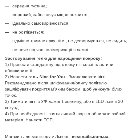
середня густина;
жорсткий, забезпечує міцне покриття;
ідеально самовирівнюється;
не розтікається;
відмінно тримає арку нігтя, не деформується, не сидить;
не пече під час полімеризації в лампі.
Застосування гелю для нарощення покроку:
1) Провести стандартну підготовку нігтьової пластини,
обезжирити її.
2) Нанести
гель Nice for You
. Змоделювати нігті.
Рекомендовано після шліфування/опилу полігелю
зашліфувати покриття м'яким бафом, щоб уникнути білих
точок.
3) Тримати нігті в УФ-лампі 1 хвилину, або в LED-лампі 30
секунд.
4) При необхідності - зняти липкий шар та обпиляти зайвий
матеріал. Нанести ТОП.
Магазин для манікюру у Львові -
missnails.com.ua.