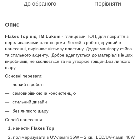
До обраного
Порівняти
Опис
Flakes Top від ТМ Lukum
- глянцевий ТОП, для покриття з
переливаючими пластівцями. Легкий в роботі, зручний в
нанесенні, вирівнює нігтьову пластину. Додає манікюру сяйва
та стильного акценту. Добре адаптується до матеріалів інших
виробників, не сколюється та не утворює тріщин.Без липкого
шару.
Основні переваги:
легкий в роботі
самовирівнююча консистенцію
стильний дизайн
без липкого шару
Спосіб нанесення:
нанести
Flakes Top
полімеризувати в UV-лампі 36W – 2 хв., LED/UV-лампі 48W