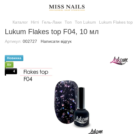
Каталог
Нігті
Гель-Лаки
Топ
Топ Lukum
Lukum Flakes top
Lukum Flakes top F04, 10 мл
Артикул:
002727
Написати відгук
Новинка
Хіт
4