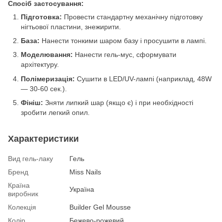
Спосіб застосування:
Підготовка:
Провести стандартну механічну підготовку
нігтьової пластини, знежирити.
База:
Нанести тонкими шаром базу і просушити в лампі.
Моделювання:
Нанести гель-мус, сформувати
архітектуру.
Полімеризація:
Сушити в LED/UV-лампі (наприклад, 48W
— 30-60 сек.).
Фініш:
Зняти липкий шар (якщо є) і при необхідності
зробити легкий опил.
Характеристики
Вид гель-лаку
Гель
Бренд
Miss Nails
Країна
Україна
виробник
Колекція
Builder Gel Mousse
Колір
Бежево-рожевий