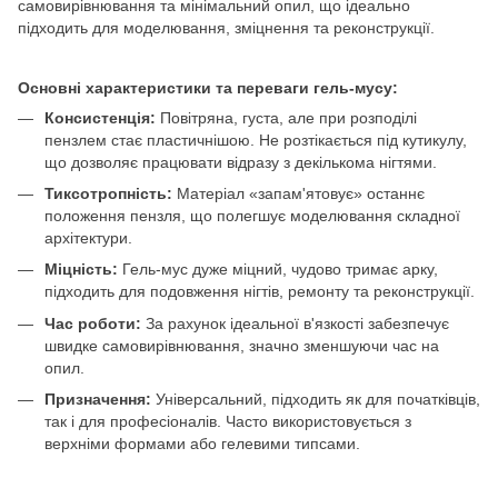
самовирівнювання та мінімальний опил, що ідеально
підходить для моделювання, зміцнення та реконструкції.
Основні характеристики та переваги гель-мусу:
Консистенція:
Повітряна, густа, але при розподілі
пензлем стає пластичнішою. Не розтікається під кутикулу,
що дозволяє працювати відразу з декількома нігтями.
Тиксотропність
:
Матеріал «запам'ятовує» останнє
положення пензля, що полегшує моделювання складної
архітектури.
Міцність:
Гель-мус дуже міцний, чудово тримає арку,
підходить для подовження нігтів, ремонту та реконструкції.
Час роботи:
За рахунок ідеальної в'язкості забезпечує
швидке самовирівнювання, значно зменшуючи час на
опил.
Призначення:
Універсальний, підходить як для початківців,
так і для професіоналів. Часто використовується з
верхніми формами або гелевими типсами.