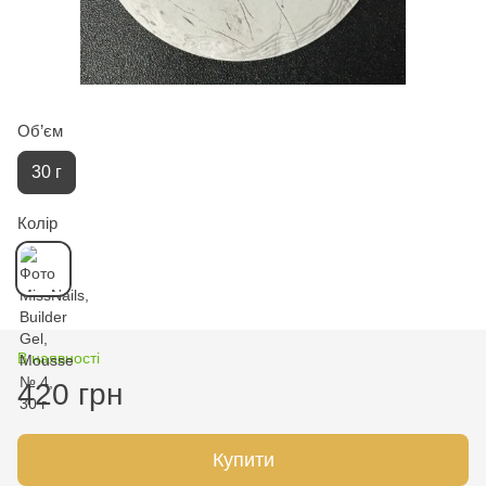
Об’єм
30 г
Колір
В наявності
420 грн
Купити