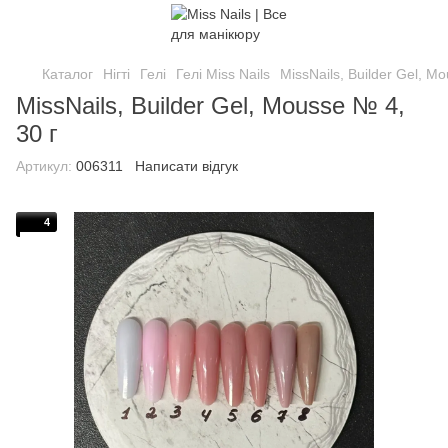
Каталог
Нігті
Гелі
Гелі Miss Nails
MissNails, Builder Gel, M
MissNails, Builder Gel, Mousse № 4,
30 г
Артикул:
006311
Написати відгук
4