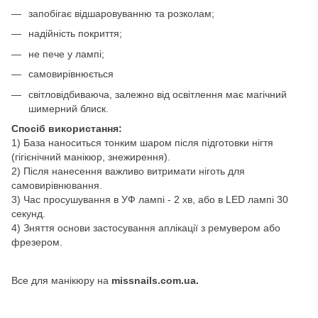
запобігає відшаровуванню та розколам;
надійність покриття;
не пече у лампі;
самовирівнюється
світловідбиваюча, залежно від освітлення має магічний
шимерний блиск.
Спосіб використання:
1) База наноситься тонким шаром після підготовки нігтя
(гігієнічний манікюр, знежирення).
2) Після нанесення важливо витримати ніготь для
самовирівнювання.
3) Час просушування в УФ лампі - 2 хв, або в LED лампі 30
секунд.
4) Зняття основи застосування аплікації з ремувером або
фрезером.
Все для манікюру на
missnails.com.ua.