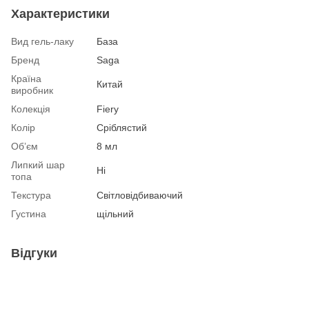
Характеристики
Вид гель-лаку
База
Бренд
Saga
Країна
Китай
виробник
Колекція
Fiery
Колір
Сріблястий
Об’єм
8 мл
Липкий шар
Ні
топа
Текстура
Світловідбиваючий
Густина
щільний
Відгуки