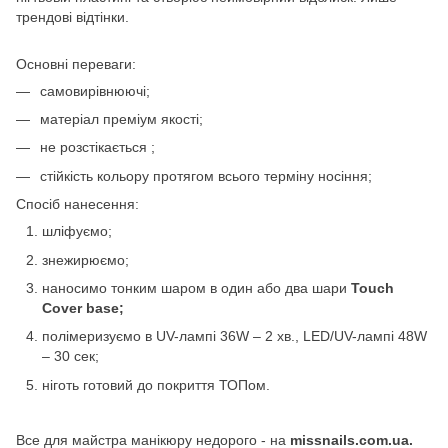
трендові відтінки.
Основні переваги:
самовирівнюючі;
матеріал преміум якості;
не розстікається ;
стійкість кольору протягом всього терміну носіння;
Спосіб нанесення:
шліфуємо;
знежирюємо;
наносимо тонким шаром в один або два шари
Touch
Cover base;
полімеризуємо в UV-лампі 36W – 2 хв., LED/UV-лампі 48W
– 30 сек;
ніготь готовий до покриття ТОПом.
Все для майстра манікюру недорого - на
missnails.com.ua.