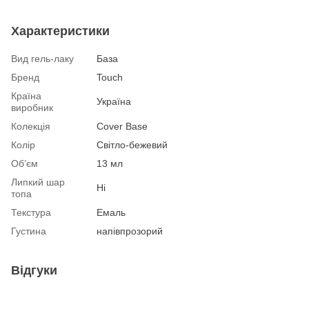
Характеристики
Вид гель-лаку
База
Бренд
Touch
Країна
Україна
виробник
Колекція
Cover Base
Колір
Світло-бежевий
Об’єм
13 мл
Липкий шар
Ні
топа
Текстура
Емаль
Густина
напівпрозорий
Відгуки