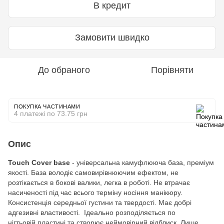
В кредит
Замовити швидко
До обраного
Порівняти
ПОКУПКА ЧАСТИНАМИ
4 платежі по 73.75 грн
Опис
Touch Cover base
- універсальна камуфлююча база, преміум
якості. База володіє самовирівнюючим ефектом, не
розтікається в бокові валики, легка в роботі. Не втрачає
насиченості під час всього терміну носіння манікюру.
Консистенція середньої густини та твердості. Має добрі
адгезивні властивості. Ідеально розподіляється по
нігтьовій пластині та створює неймовірний відблиск. Лише