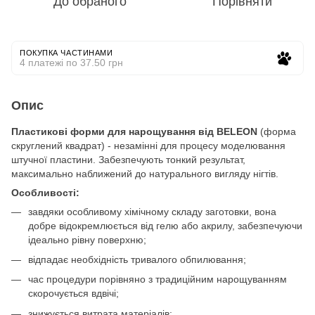
До обраного
Порівняти
ПОКУПКА ЧАСТИНАМИ
4 платежі по 37.50 грн
Опис
Пластикові форми для нарощування від BELEON
(форма
скруглений квадрат) - незамінні для процесу моделювання
штучної пластини. Забезпечують тонкий результат,
максимально наближений до натурального вигляду нігтів.
Особливості:
завдяки особливому хімічному складу заготовки, вона
добре відокремлюється від гелю або акрилу, забезпечуючи
ідеально рівну поверхню;
відпадає необхідність тривалого обпилювання;
час процедури порівняно з традиційним нарощуванням
скорочується вдвічі;
знижується витрата матеріалів;