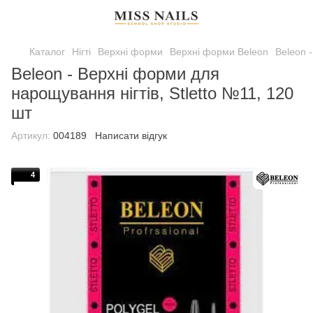
Каталог
Нігті
Верхні форми
Верхні форми Beleon
Beleon 
Beleon - Верхні форми для
нарощування нігтів, Stletto №11, 120
шт
Артикул:
004189
Написати відгук
4