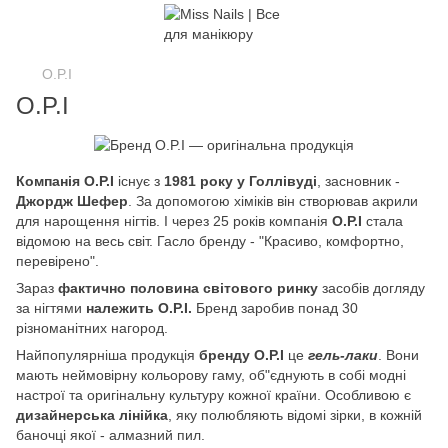
O.P.I
O.P.I
Компанія O.P.I
існує з
1981 року у Голлівуді
, засновник -
Джордж Шефер
. За допомогою хіміків він створював акрили
для нарощення нігтів. І через 25 років компанія
O.P.I
стала
відомою на весь світ. Гасло бренду - "Красиво, комфортно,
перевірено".
Зараз
фактично половина світового ринку
засобів догляду
за нігтями
належить O.P.I.
Бренд заробив понад 30
різноманітних нагород.
Найпопулярніша продукція
бренду O.P.I
це
гель-лаки
. Вони
мають неймовірну кольорову гаму, об"єднують в собі модні
настрої та оригінальну культуру кожної країни. Особливою є
дизайнерська лінійка
, яку полюбляють відомі зірки, в кожній
баночці якої - алмазний пил.