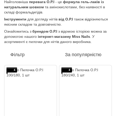
Найголовніша
перевага O.P.I
- це
формула гель-лаків із
натуральним шовком
та амінокислотами, без наявності в
складі формальдигідів.
Інструменти
для догляду нігтів
від O.P.I
також відрізняються
якісним складом та довговічністю.
Ознайомитись з
брендом O.P.I
з відомою історією можна за
допомогою нашого
інтернет-магазину Miss Nails
. У
асортименті є пилочки для нігтів даного виробника.
Фільтр
За популярністю
4
4