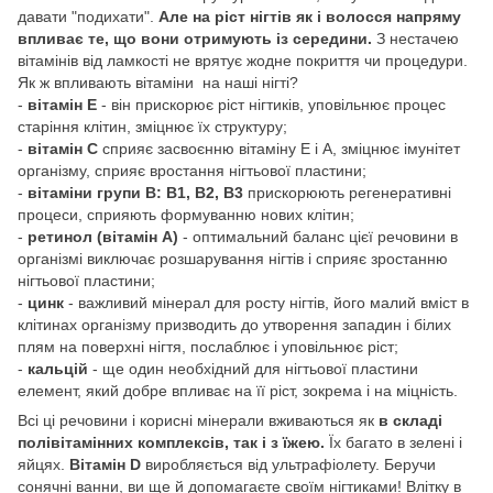
давати "подихати".
Але на ріст нігтів як і волосся напряму
впливає те, що вони отримують із середини.
З нестачею
вітамінів від ламкості не врятує жодне покриття чи процедури.
Як ж впливають вітаміни на наші нігті?
-
вітамін Е
- він прискорює ріст нігтиків, уповільнює процес
старіння клітин, зміцнює їх структуру;
-
вітамін С
сприяє засвоєнню вітаміну Е і А, зміцнює імунітет
організму, сприяє вростання нігтьової пластини;
-
вітаміни групи В: В1, В2, В3
прискорюють регенеративні
процеси, сприяють формуванню нових клітин;
-
ретинол (вітамін А)
- оптимальний баланс цієї речовини в
організмі виключає розшарування нігтів і сприяє зростанню
нігтьової пластини;
-
цинк
- важливий мінерал для росту нігтів, його малий вміст в
клітинах організму призводить до утворення западин і білих
плям на поверхні нігтя, послаблює і уповільнює ріст;
-
кальцій
- ще один необхідний для нігтьової пластини
елемент, який добре впливає на її ріст, зокрема і на міцність.
Всі ці речовини і корисні мінерали вживаються як
в складі
полівітамінних комплексів, так і з їжею.
Їх багато в зелені і
яйцях.
Вітамін D
виробляється від ультрафіолету. Беручи
сонячні ванни, ви ще й допомагаєте своїм нігтиками! Влітку в