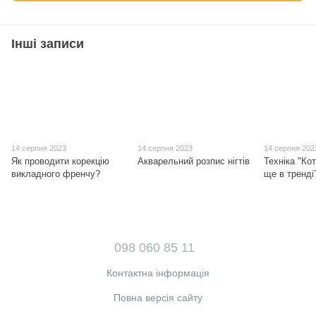
Інші записи
14 серпня 2023
14 серпня 2023
14 серпня 202
Як проводити корекцію
Акварельний розпис нігтів
Техніка "Кот
викладного френчу?
ще в тренді
098 060 85 11
Контактна інформація
Повна версія сайту