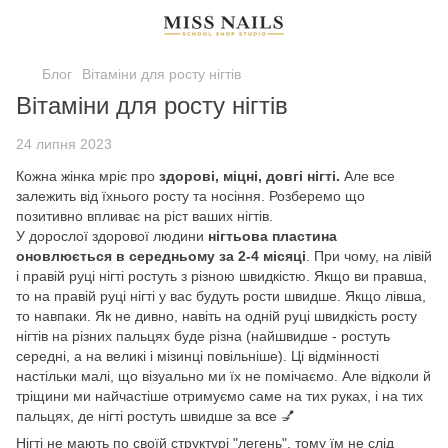
Блог
Вітаміни для росту нігтів
Вітаміни для росту нігтів
24 липня 2023
Кожна жінка мріє про
здорові, міцні, довгі нігті.
Але все
залежить від їхнього росту та носіння. Розберемо що
позитивно впливає на ріст ваших нігтів.
У дорослої здорової людини
нігтьова пластина
оновлюється в середньому за 2-4 місяці
. При чому, на лівій
і правій руці нігті ростуть з різною швидкістю. Якщо ви правша,
то на правій руці нігті у вас будуть рости швидше. Якщо лівша,
то навпаки. Як не дивно, навіть на одній руці швидкість росту
нігтів на різних пальцях буде різна (найшвидше - ростуть
середні, а на великі і мізинці повільніше). Ці відмінності
настільки малі, що візуально ми їх не помічаємо. Але відколи й
тріщини ми найчастіше отримуємо саме на тих руках, і на тих
пальцях, де нігті ростуть швидше за все 💅
Нігті не мають по своїй структурі "легень", тому їм не слід